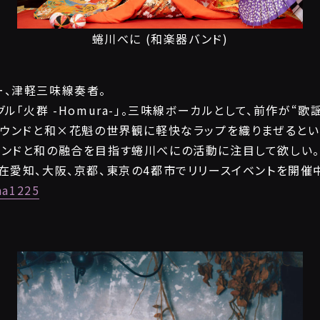
蜷川べに (和楽器バンド)
ー、津軽三味線奏者。
ル「火群 -Homura-」。三味線ボーカルとして、前作が“歌
サウンドと和×花魁の世界観に軽快なラップを織りまぜるとい
ンドと和の融合を目指す蜷川べにの活動に注目して欲しい。「火群
在愛知、大阪、京都、東京の4都市でリリースイベントを開催
na1225