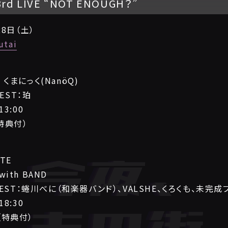
 LIVE “NOT ENOUGH？”
28日（土）
utai
/ くまにっく(NanöQ)
EST：珀
13:00
（特典付）
ITE
th BAND
ST：蜷川べに（和楽器バンド）、VALSHE、くろくも、未完成
18:30
0（特典付）