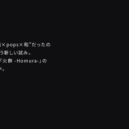
謡×pops×和”だったの
う新しい試み。
 -Homura-」の
中。