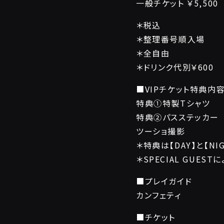
一般チケット ￥5,500
＊税込
＊整理番号順入場
＊全自由
＊ドリンク代別￥600
■VIPチケット特典内
特典①特製Tシャツ
特典②パスステッカー
ツーショ撮影
＊特典は【DAY】と【N
＊SPECIAL GUES
■プレイガイド
カンフェティ
■チケット