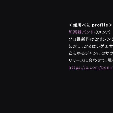
＜蜷川べに profile＞
和楽器バンド
のメンバ
ソロ最新作は2ndシング
に対し、2ndはレゲエ
あらゆるジャンルのサウ
リリースに合わせて、現
https://x.com/beni